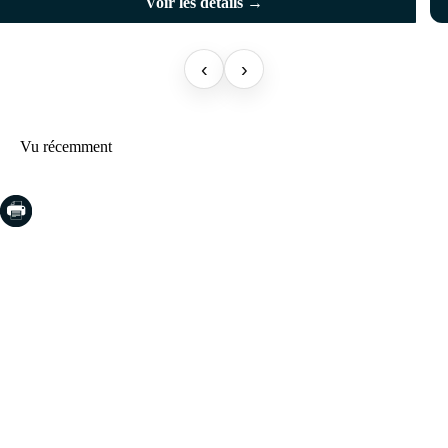
Voir les détails →
‹
›
Vu récemment
COSTA BRAVA (LA SELVA)
Blanes
Lloret de Mar
Tossa de Mar
Golf PGA Catalunya
COSTA BRAVA (BAIX EMPORDÀ)