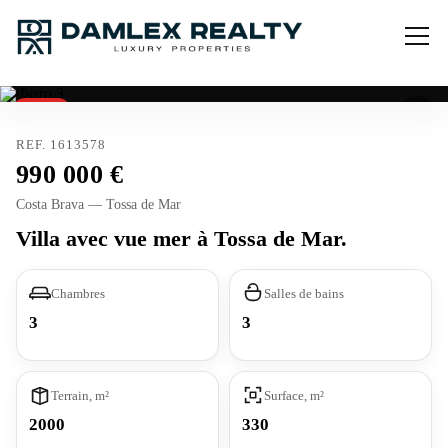
Vendu
REF. 1613578
990 000
Costa Brava — Tossa de Mar
Villa avec vue mer à Tossa de Mar.
Chambres
Salles de bains
3
3
Terrain, m²
Surface, m²
2000
330