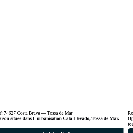
f: 74627 Costa Brava — Tossa de Mar
Re
ison située dans l"urbanisation Cala Llevadó, Tossa de Mar.
Op
to