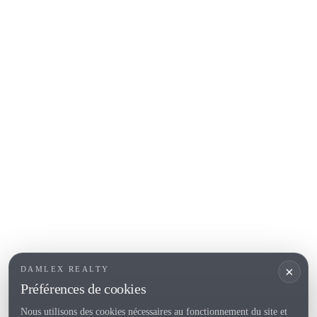
Platja d'Aro
Calonge
Calella de Palafrugell
Begur
COSTA BRAVA (ALT EMPORDÀ)
L'Escala
Empuriabrava
Roses
SECTIONS POPULAIRES
Vendre
Localités
<
Constructions
/li>
Maison de campagne
×
DAMLEX REALTY
Investissements
Préférences de cookies
Nous utilisons des cookies nécessaires au fonctionnement du site et