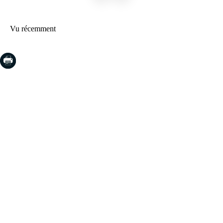
Vu récemment
COSTA BRAVA (LA SELVA)
Blanes
Lloret de Mar
Tossa de Mar
Golf PGA Catalunya
COSTA BRAVA (BAIX EMPORDÀ)
Santa Cristina d'Aro
Sant Feliu de Guíxols
S'Agaro