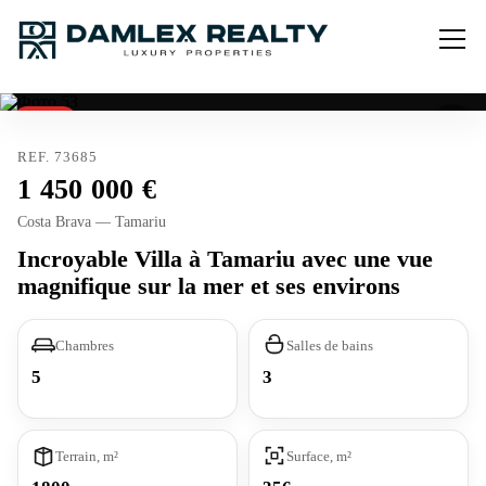
Vendu
REF. 73685
1 450 000
Costa Brava — Tamariu
Incroyable Villa à Tamariu avec une vue
magnifique sur la mer et ses environs
Chambres
Salles de bains
5
3
Terrain, m²
Surface, m²