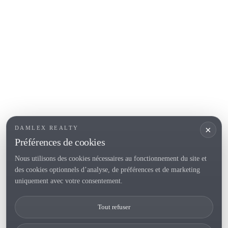
COSTA BRAVA (ALT EMPORDÀ)
L'Escala
Empuriabrava
Roses
SECTIONS POPULAIRES
Vendre
Localités
<
Constructions
/li>
Maison de campagne
×
DAMLEX REALTY
Investissements
Préférences de cookies
Nous utilisons des cookies nécessaires au fonctionnement du site et
des cookies optionnels d’analyse, de préférences et de marketing
Tel. (+34) 935 434 367
uniquement avec votre consentement.
Copyright 2000-2026 © Damlex Realty
Tout refuser
Privacy Policy
Cookie preferences