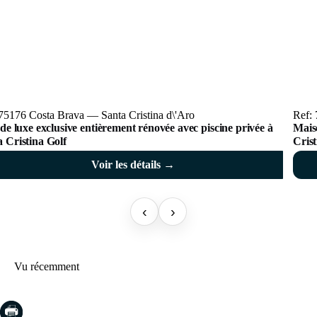
75176 Costa Brava — Santa Cristina d\'Aro
Ref: 
 de luxe exclusive entièrement rénovée avec piscine privée à
Maiso
 Cristina Golf
Cris
Voir les détails →
‹
›
Vu récemment