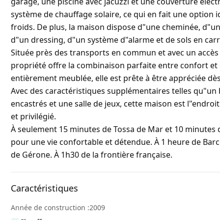
garage, une piscine avec jacuzzi et une couverture électr
système de chauffage solaire, ce qui en fait une option 
froids. De plus, la maison dispose d"une cheminée, d"une
d"un dressing, d"un système d"alarme et de sols en carr
Située près des transports en commun et avec un accès f
propriété offre la combinaison parfaite entre confort et
entièrement meublée, elle est prête à être appréciée dès
Avec des caractéristiques supplémentaires telles qu"un 
encastrés et une salle de jeux, cette maison est l"endroi
et privilégié.
À seulement 15 minutes de Tossa de Mar et 10 minutes d
pour une vie confortable et détendue. À 1 heure de Barce
de Gérone. À 1h30 de la frontière française.
Caractéristiques
Année de construction :2009