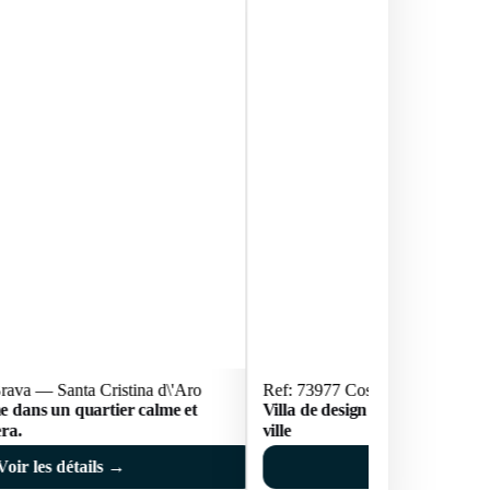
rava — Santa Cristina d\'Aro
Ref: 73977 Costa Brava — Santa
e dans un quartier calme et
Villa de design moderne label 
era.
ville
Voir les détails →
Voir les déta