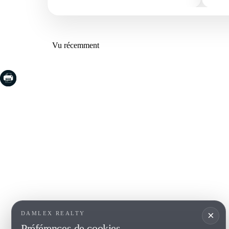
Vu récemment
COSTA BRAVA (LA SELVA)
COSTA
EMPO
Blanes
Santa Cr
Lloret de Mar
Sant Fel
Tossa de Mar
S'Agaro
Golf PGA Catalunya
Platja d
Calonge
Calella 
Begur
×
DAMLEX REALTY
Préférences de cookies