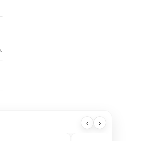
s.
‹
›