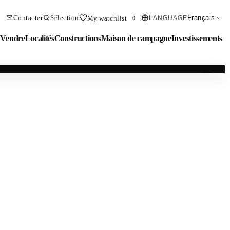
Contacter
Sélection
Français
My watchlist
LANGUAGE
0
Vendre
Localités
Constructions
Maison de campagne
Investissements