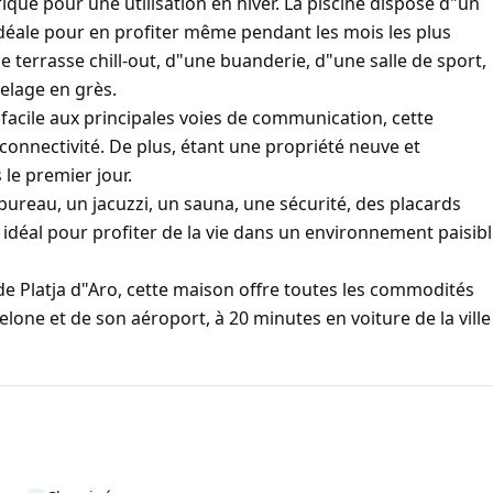
ique pour une utilisation en hiver. La piscine dispose d"un
idéale pour en profiter même pendant les mois les plus
 terrasse chill-out, d"une buanderie, d"une salle de sport,
elage en grès.
acile aux principales voies de communication, cette
 connectivité. De plus, étant une propriété neuve et
 le premier jour.
bureau, un jacuzzi, un sauna, une sécurité, des placards
t idéal pour profiter de la vie dans un environnement paisib
e Platja d"Aro, cette maison offre toutes les commodités
lone et de son aéroport, à 20 minutes en voiture de la ville