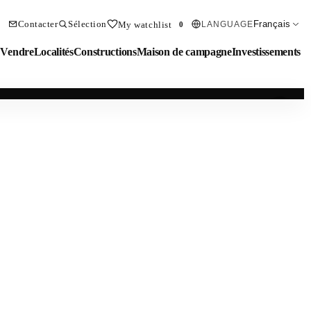
Contacter
Sélection
Français
My watchlist
LANGUAGE
0
Vendre
Localités
Constructions
Maison de campagne
Investissements