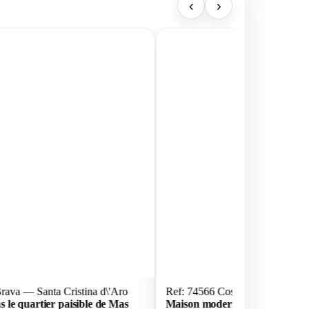
‹
›
rava — Santa Cristina d\'Aro
Ref: 74566 Costa Brava — Santa
s le quartier paisible de Mas
Maison moderne de nouvelle co