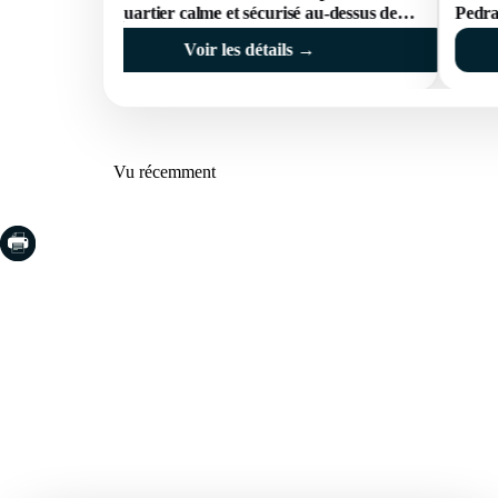
dans un quartier calme et sécurisé au-dessus de
Pedra
Santa Cristina de Aro
Voir les détails →
Vu récemment
COSTA BRAVA (LA SELVA)
COSTA
EMPO
Blanes
Santa Cr
Lloret de Mar
Sant Fel
Tossa de Mar
S'Agaro
Golf PGA Catalunya
Platja d
Calonge