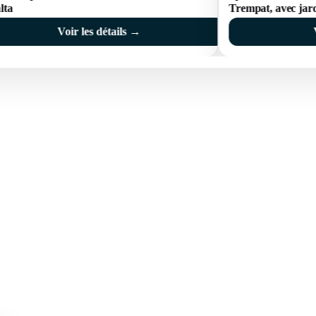
lta
Trempat, avec jard
Voir les détails →
 BRAVA (BAIX
COSTA BRAVA (ALT
RDÀ)
EMPORDÀ)
istina d'Aro
L'Escala
iu de Guíxols
Empuriabrava
Roses
'Aro