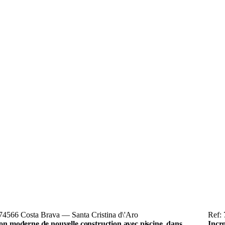
74566 Costa Brava — Santa Cristina d\'Aro
Ref: 
on moderne de nouvelle construction avec piscine, dans
Incr