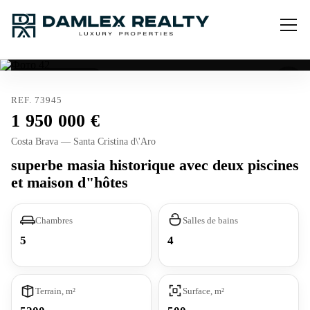
Licence touristique
REF. 73945
1 950 000
Costa Brava — Santa Cristina d\'Aro
superbe masia historique avec deux piscines
et maison d"hôtes
Chambres
Salles de bains
5
4
Terrain, m²
Surface, m²