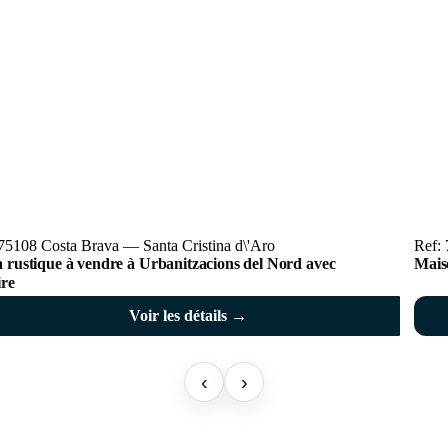
75108 Costa Brava — Santa Cristina d\'Aro
Ref: 
a rustique à vendre à Urbanitzacions del Nord avec
Mais
ire
Voir les détails →
‹
›