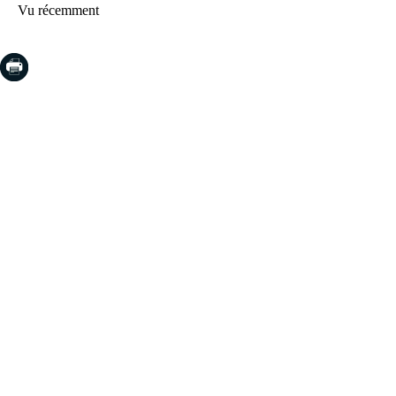
Vu récemment
COSTA BRAVA (LA SELVA)
Blanes
Lloret de Mar
Tossa de Mar
Golf PGA Catalunya
COSTA BRAVA (BAIX EMPORDÀ)
Santa Cristina d'Aro
Sant Feliu de Guíxols
S'Agaro
Platja d'Aro
Calonge