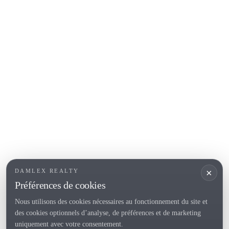
Calella de Palafrugell
Begur
COSTA BRAVA (ALT EMPORDÀ)
L'Escala
Empuriabrava
Roses
SECTIONS POPULAIRES
Vendre
Localités
<
Constructions
/li>
Maison de campagne
×
DAMLEX REALTY
Investissements
Préférences de cookies
Nous utilisons des cookies nécessaires au fonctionnement du site et
des cookies optionnels d’analyse, de préférences et de marketing
Tel. (+34) 935 434 367
uniquement avec votre consentement.