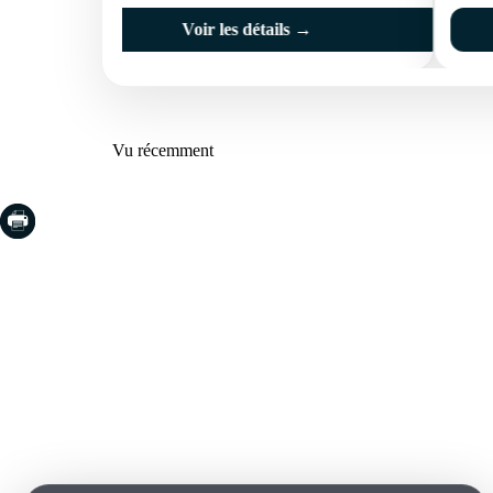
Voir les détails →
Vu récemment
COSTA BRAVA (LA SELVA)
COSTA
EMPO
Blanes
Santa Cr
Lloret de Mar
Sant Fel
Tossa de Mar
S'Agaro
Golf PGA Catalunya
Platja d
Calonge
Calella 