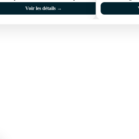
Voir les détails →
 BRAVA (BAIX
COSTA BRAVA (ALT
RDÀ)
EMPORDÀ)
istina d'Aro
L'Escala
iu de Guíxols
Empuriabrava
Roses
'Aro
de Palafrugell