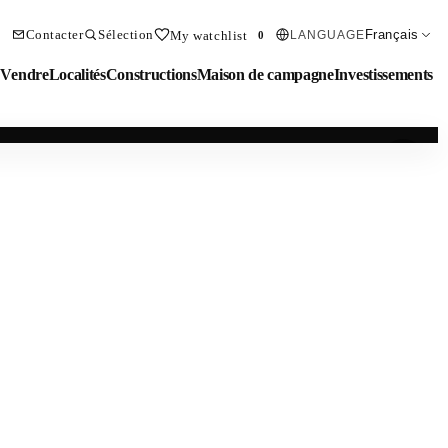
Contacter
Sélection
Français
My watchlist
LANGUAGE
0
Vendre
Localités
Constructions
Maison de campagne
Investissements