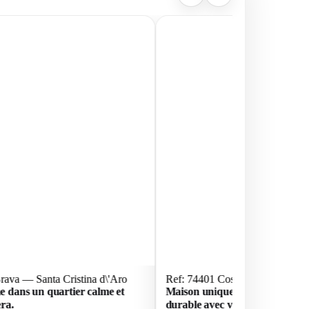
rava — Santa Cristina d\'Aro
Ref: 74401 Costa Brava — Santa
e dans un quartier calme et
Maison unique de construction 
era.
durable avec vues incroyables 