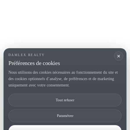
Roses
SECTIONS POPULAIRES
Vendre
Localités
<
Constructions
/li>
Maison de campagne
×
DAMLEX REALTY
Investissements
Préférences de cookies
Nous utilisons des cookies nécessaires au fonctionnement du site et
des cookies optionnels d’analyse, de préférences et de marketing
Tel. (+34) 935 434 367
uniquement avec votre consentement.
Copyright 2000-2026 © Damlex Realty
Tout refuser
Privacy Policy
Cookie preferences
Paramétrer