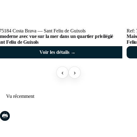
 75184 Costa Brava — Sant Feliu de Guixols
Ref:
 moderne avec vue sur la mer dans un quartier privilégié
Mais
nt Feliu de Guíxols
Feliu
Voir les détails →
‹
›
Vu récemment
COSTA BRAVA (LA SELVA)