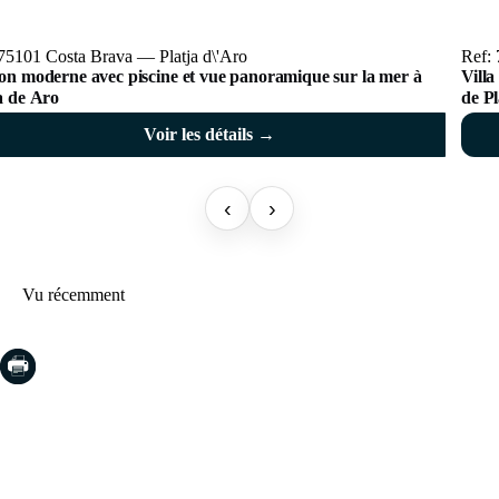
75101 Costa Brava — Platja d\'Aro
Ref: 
on moderne avec piscine et vue panoramique sur la mer à
Villa
a de Aro
de P
Voir les détails →
‹
›
Vu récemment
COSTA BRAVA (LA SELVA)
Blanes