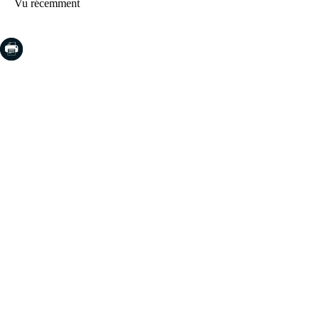
Vu récemment
COSTA BRAVA (LA SELVA)
Blanes
Lloret de Mar
Tossa de Mar
Golf PGA Catalunya
COSTA BRAVA (BAIX EMPORDÀ)
Santa Cristina d'Aro
Sant Feliu de Guíxols
S'Agaro
Platja d'Aro
Calonge