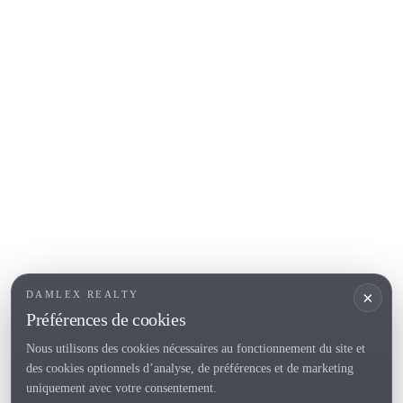
Calella de Palafrugell
Begur
COSTA BRAVA (ALT EMPORDÀ)
L'Escala
Empuriabrava
Roses
SECTIONS POPULAIRES
Vendre
Localités
<
Constructions
/li>
Maison de campagne
×
DAMLEX REALTY
Investissements
Préférences de cookies
Nous utilisons des cookies nécessaires au fonctionnement du site et
des cookies optionnels d’analyse, de préférences et de marketing
Tel. (+34) 935 434 367
uniquement avec votre consentement.