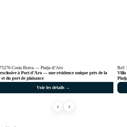
75276 Costa Brava — Platja d\'Aro
Ref: 
 exclusive à Port d’Aro — une résidence unique près de la
Villa
 et du port de plaisance
Platj
Voir les détails →
‹
›