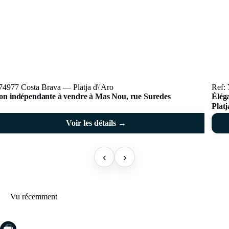
74977 Costa Brava — Platja d\'Aro
Ref: 
on indépendante à vendre à Mas Nou, rue Suredes
Élég
Plat
Voir les détails →
‹
›
Vu récemment