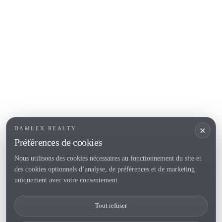
COSTA BRAVA (ALT EMPORDÀ)
L'Escala
Empuriabrava
Roses
SECTIONS POPULAIRES
Vendre
Localités
<
Constructions
/li>
Maison de campagne
×
DAMLEX REALTY
Investissements
Préférences de cookies
Nous utilisons des cookies nécessaires au fonctionnement du site et
des cookies optionnels d’analyse, de préférences et de marketing
Tel. (+34) 935 434 367
uniquement avec votre consentement.
Copyright 2000-2026 © Damlex Realty
Tout refuser
Privacy Policy
Cookie preferences