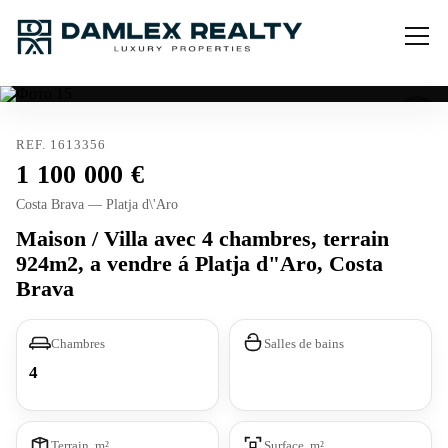
REF. 1613356
1 100 000
Costa Brava — Platja d\'Aro
Maison / Villa avec 4 chambres, terrain
924m2, a vendre á Platja d"Aro, Costa
Brava
Chambres
Salles de bains
4
Terrain, m²
Surface, m²