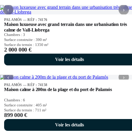
‹
›
PALAMÓS — RÉF : 74176
Maison luxueuse avec grand terrain dans une urbanisation très
calme de Vall-Llobrega
Chambres :
3
Surface construite :
390
m²
Surface du terrain :
1350
m²
2 000 000 €
Voir les détails
‹
›
PALAMÓS — RÉF : 74158
Maison calme à 200m de la plage et du port de Palamós
Chambres :
6
Surface construite :
405
m²
Surface du terrain :
711
m²
899 000 €
Voir les détails