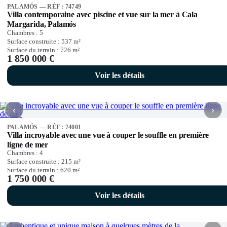
PALAMÓS — RÉF : 74749
Villa contemporaine avec piscine et vue sur la mer à Cala
Margarida, Palamós
Chambres :
5
Surface construite :
537
m²
Surface du terrain :
726
m²
1 850 000 €
Voir les détails
‹
›
PALAMÓS — RÉF : 74001
Villa incroyable avec une vue à couper le souffle en première
ligne de mer
Chambres :
4
Surface construite :
215
m²
Surface du terrain :
620
m²
1 750 000 €
Voir les détails