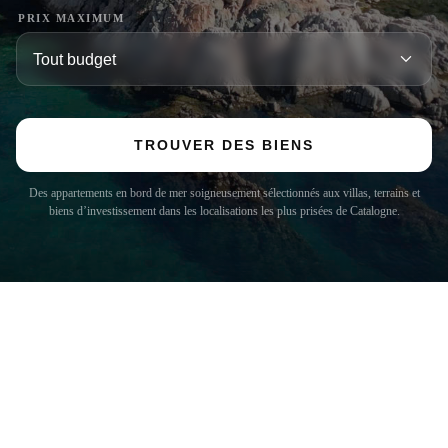
PRIX MAXIMUM
TROUVER DES BIENS
Des appartements en bord de mer soigneusement sélectionnés aux villas, terrains et
biens d’investissement dans les localisations les plus prisées de Catalogne.
COSTA BRAVA (LA SELVA)
Blanes
Lloret de Mar
Tossa de Mar
Golf PGA Catalunya