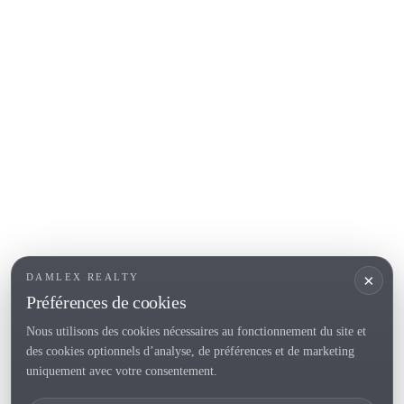
Begur
COSTA BRAVA (ALT EMPORDÀ)
L'Escala
Empuriabrava
Roses
SECTIONS POPULAIRES
Vendre
Localités
<
Constructions
/li>
Maison de campagne
×
DAMLEX REALTY
Investissements
Préférences de cookies
Nous utilisons des cookies nécessaires au fonctionnement du site et
des cookies optionnels d’analyse, de préférences et de marketing
Tel. (+34) 935 434 367
uniquement avec votre consentement.
Copyright 2000-2026 © Damlex Realty