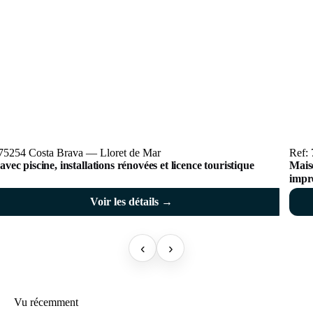
 75254 Costa Brava — Lloret de Mar
Ref:
 avec piscine, installations rénovées et licence touristique
Maiso
impre
Voir les détails →
‹
›
Vu récemment