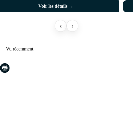
Voir les détails →
‹
›
Vu récemment
COSTA BRAVA (LA SELVA)
Blanes
Lloret de Mar
Tossa de Mar
Golf PGA Catalunya