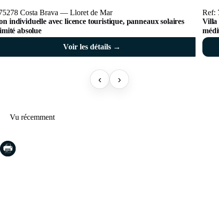
 75278 Costa Brava — Lloret de Mar
Ref:
n individuelle avec licence touristique, panneaux solaires
Villa
timité absolue
médi
Voir les détails →
‹
›
Vu récemment
COSTA BRAVA (LA SELVA)
Blanes
Lloret de Mar