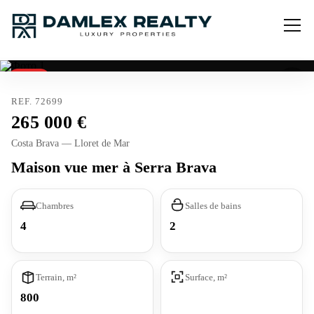
Vendu
REF. 72699
265 000
Costa Brava — Lloret de Mar
Maison vue mer à Serra Brava
Chambres
Salles de bains
4
2
Terrain, m²
Surface, m²
800