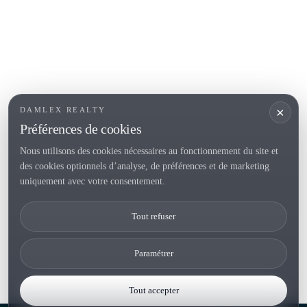
SECTIONS POPULAIRES
Vendre
Localités
<
Constructions
/li>
Maison de campagne
×
DAMLEX REALTY
Investissements
Préférences de cookies
Nous utilisons des cookies nécessaires au fonctionnement du site et
des cookies optionnels d’analyse, de préférences et de marketing
Tel. (+34) 935 434 367
uniquement avec votre consentement.
Copyright 2000-2026 © Damlex Realty
Tout refuser
Privacy Policy
Cookie preferences
Paramétrer
Tout accepter