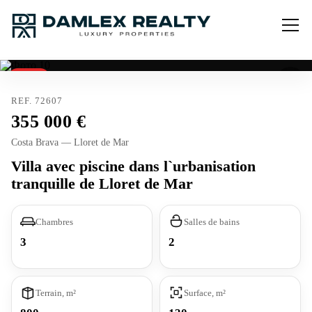
Vendu
REF. 72607
355 000
Costa Brava — Lloret de Mar
Villa avec piscine dans l`urbanisation
tranquille de Lloret de Mar
Chambres
Salles de bains
3
2
Terrain, m²
Surface, m²