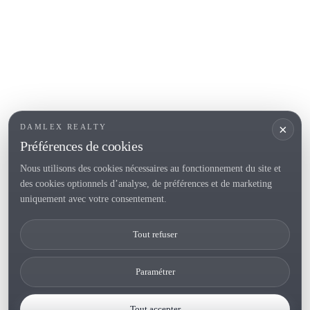
Roses
SECTIONS POPULAIRES
Vendre
Localités
<
Constructions
/li>
Maison de campagne
×
DAMLEX REALTY
Investissements
Préférences de cookies
Nous utilisons des cookies nécessaires au fonctionnement du site et
des cookies optionnels d’analyse, de préférences et de marketing
Tel. (+34) 935 434 367
uniquement avec votre consentement.
Copyright 2000-2026 © Damlex Realty
Tout refuser
Privacy Policy
Cookie preferences
Paramétrer
Tout accepter