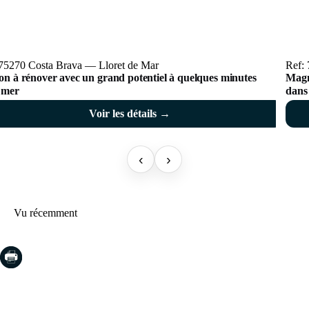
 75270 Costa Brava — Lloret de Mar
Ref:
on à rénover avec un grand potentiel à quelques minutes
Magni
a mer
dans 
parti
Voir les détails →
‹
›
Vu récemment
COSTA BRAVA (LA SELVA)