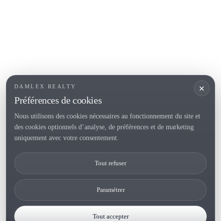
Roses
SECTIONS POPULAIRES
Vendre
Localités
<
Constructions
/li>
Maison de campagne
×
DAMLEX REALTY
Investissements
Préférences de cookies
Nous utilisons des cookies nécessaires au fonctionnement du site et
des cookies optionnels d’analyse, de préférences et de marketing
Tel. (+34) 935 434 367
uniquement avec votre consentement.
Copyright 2000-2026 © Damlex Realty
Tout refuser
Privacy Policy
Cookie preferences
Paramétrer
Tout accepter