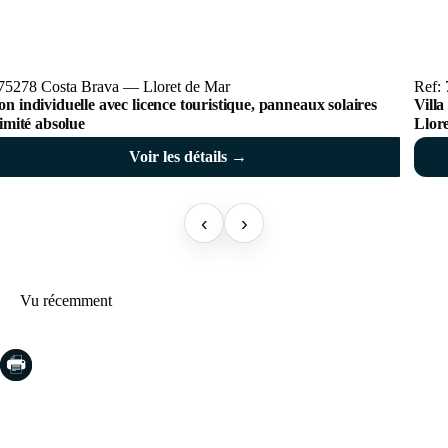
 75278 Costa Brava — Lloret de Mar
Ref:
n individuelle avec licence touristique, panneaux solaires
Villa
timité absolue
Llor
Voir les détails →
‹
›
Vu récemment
COSTA BRAVA (LA SELVA)