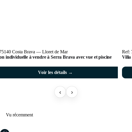
 75140 Costa Brava — Lloret de Mar
Ref:
n individuelle à vendre à Serra Brava avec vue et piscine
Villa
Voir les détails →
‹
›
Vu récemment