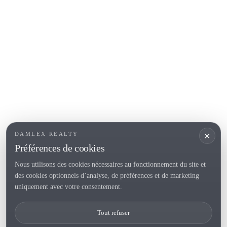
COSTA BRAVA (ALT EMPORDÀ)
L'Escala
Empuriabrava
Roses
SECTIONS POPULAIRES
Vendre
Localités
<
Constructions
/li>
Maison de campagne
×
DAMLEX REALTY
Investissements
Préférences de cookies
Nous utilisons des cookies nécessaires au fonctionnement du site et
des cookies optionnels d’analyse, de préférences et de marketing
Tel. (+34) 935 434 367
uniquement avec votre consentement.
Copyright 2000-2026 © Damlex Realty
Tout refuser
Privacy Policy
Cookie preferences