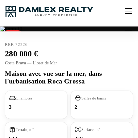
Vendu
REF. 72226
280 000
Costa Brava — Lloret de Mar
Maison avec vue sur la mer, dans
l`urbanisation Roca Grossa
Chambres
Salles de bains
3
2
Terrain, m²
Surface, m²