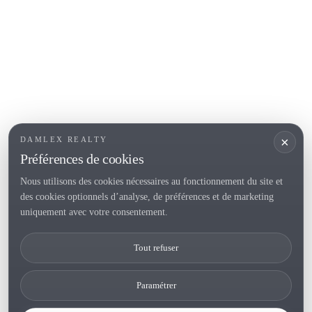
Empuriabrava
Roses
SECTIONS POPULAIRES
Vendre
Localités
<
Constructions
/li>
Maison de campagne
×
DAMLEX REALTY
Investissements
Préférences de cookies
Nous utilisons des cookies nécessaires au fonctionnement du site et
des cookies optionnels d’analyse, de préférences et de marketing
Tel. (+34) 935 434 367
uniquement avec votre consentement.
Copyright 2000-2026 © Damlex Realty
Tout refuser
Privacy Policy
Cookie preferences
Paramétrer