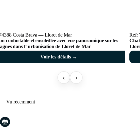
 74388 Costa Brava — Lloret de Mar
Ref:
n confortable et ensoleillée avec vue panoramique sur les
Chale
agnes dans l"urbanisation de Lloret de Mar
Llor
Voir les détails →
‹
›
Vu récemment