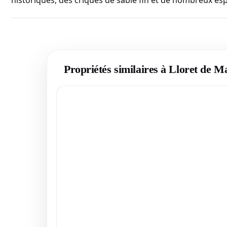
historiques, des criques de sable fin et de nombreux es
Propriétés similaires à Lloret de M