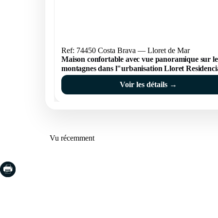
Ref: 74450 Costa Brava — Lloret de Mar
Maison confortable avec vue panoramique sur le
montagnes dans l"urbanisation Lloret Residenci
Voir les détails →
Vu récemment
COSTA BRAVA (LA SELVA)
COSTA
EMPO
Blanes