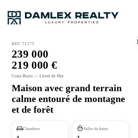
REF. 71175
239 000
219 000
Costa Brava — Lloret de Mar
Maison avec grand terrain
calme entouré de montagne
et de forêt
Chambres
Salles de bains
4
2