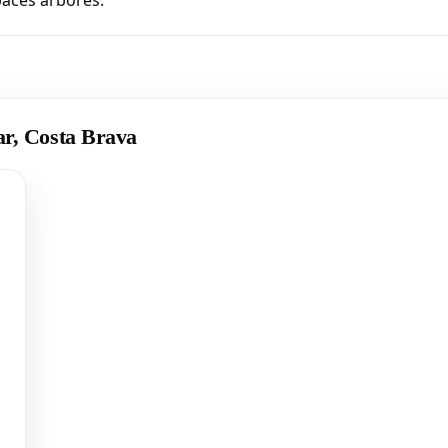
paces arborés.
ar, Costa Brava