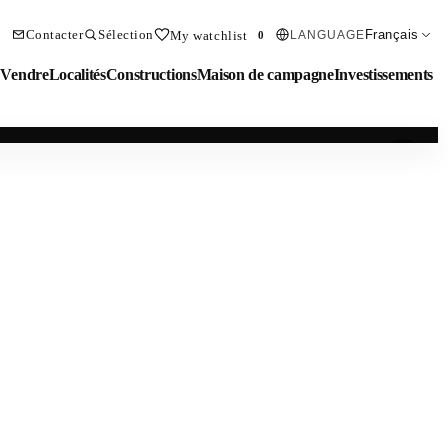
Contacter
Sélection
Français
My watchlist
LANGUAGE
0
Vendre
Localités
Constructions
Maison de campagne
Investissements