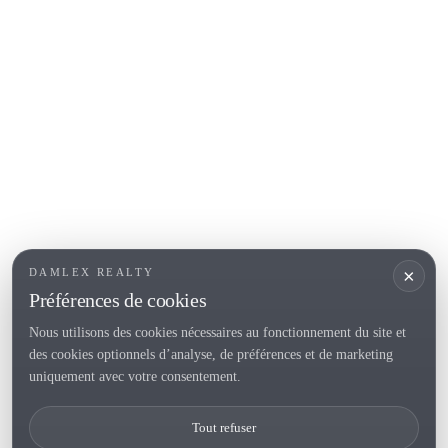
COSTA BRAVA (ALT EMPORDÀ)
L'Escala
Empuriabrava
Roses
SECTIONS POPULAIRES
Vendre
Localités
<
Constructions
/li>
Maison de campagne
×
DAMLEX REALTY
Investissements
Préférences de cookies
Nous utilisons des cookies nécessaires au fonctionnement du site et
des cookies optionnels d’analyse, de préférences et de marketing
Tel. (+34) 935 434 367
uniquement avec votre consentement.
Copyright 2000-2026 © Damlex Realty
Tout refuser
Privacy Policy
Cookie preferences