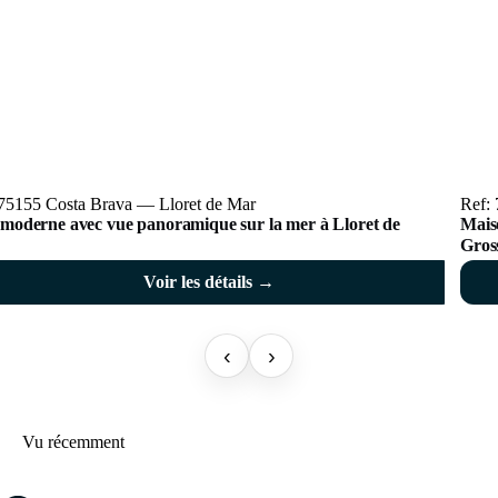
 75155 Costa Brava — Lloret de Mar
Ref:
a moderne avec vue panoramique sur la mer à Lloret de
Mais
Gros
Voir les détails →
‹
›
Vu récemment