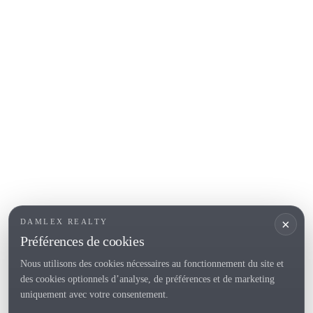
Begur
COSTA BRAVA (ALT EMPORDÀ)
L'Escala
Empuriabrava
Roses
SECTIONS POPULAIRES
Vendre
Localités
<
Constructions
/li>
Maison de campagne
×
DAMLEX REALTY
Investissements
Préférences de cookies
Nous utilisons des cookies nécessaires au fonctionnement du site et
des cookies optionnels d’analyse, de préférences et de marketing
Tel. (+34) 935 434 367
uniquement avec votre consentement.
Copyright 2000-2026 © Damlex Realty