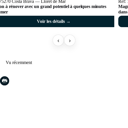
 75270 Costa Brava — Lloret de Mar
Ref:
on à rénover avec un grand potentiel à quelques minutes
Magni
a mer
dans 
parti
Voir les détails →
‹
›
Vu récemment
COSTA BRAVA (LA SELVA)
Blanes
Lloret de Mar
Tossa de Mar