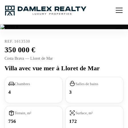
REF. 1613530
350 000
Costa Brava — Lloret de Mar
Villa avec vue mer à Lloret de Mar
Chambres
Salles de bains
4
3
Terrain, m²
Surface, m²
756
172