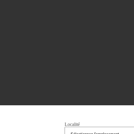
COSTA BRAVA (BAIX EMPORDÀ)
Santa Cristina d'Aro
Sant Feliu de Guíxols
S'Agaro
Platja d'Aro
Calonge
Calella de Palafrugell
Begur
COSTA BRAVA (ALT EMPORDÀ)
L'Escala
Empuriabrava
Roses
SECTIONS POPULAIRES
Localité
Vendre