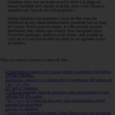
chambres avec vue sur la mer et accès direct à la plage ou
maison familiale avec piscine et jardin, serez-vous l’heureux
acquéreur de l’une de nos 190 propriétés ?
Station balnéaire très populaire, Lloret de Mar vous fait
bénéficier de son climat méditerranéen ensoleillé tout au long
de l’année. Prisée pour ses plages, la ville possède un riche
patrimoine, tant culturel que naturel. Avec son grand choix
d’activités nautiques, sportives et de loisirs, cette localité au
cœur de la Costa Brava offre un cadre de vie agréable à tous
les publics.
Lloret de Mar, Ref: 75355
Villas en vedette à vendre à Lloret de Mar
450 000 €
NOUVELLE
Lloret de Mar, Ref: 75346
Magnifique maison avec piscine privée à seulement 300 mètres de
Cala Canyelles
2 000 000 €
227 м
2
|
4 Chambres
NOUVELLE
Lloret de Mar, Ref: 75140
Villa en première ligne de mer avec vues panoramiques et fort
1 195 000 €
potentiel de rénovation
Lloret de Mar, Ref: 75304
224 м
2
|
4 Chambres
429 000 €