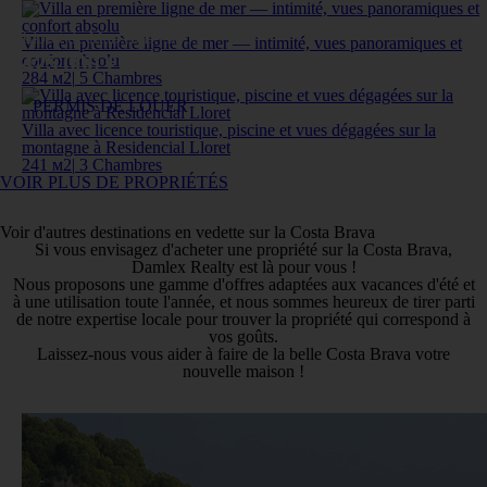
Lloret de Mar, Ref: 75253
Villa en première ligne de mer — intimité, vues panoramiques et
confort absolu
425 000 €
284 м
2
|
5 Chambres
PERMIS DE LOUER
Villa avec licence touristique, piscine et vues dégagées sur la
montagne à Residencial Lloret
241 м
2
|
3 Chambres
VOIR PLUS DE PROPRIÉTÉS
Voir d'autres destinations en vedette sur la Costa Brava
Si vous envisagez d'acheter une propriété sur la Costa Brava,
Damlex Realty est là pour vous !
Nous proposons une gamme d'offres adaptées aux vacances d'été et
à une utilisation toute l'année, et nous sommes heureux de tirer parti
de notre expertise locale pour trouver la propriété qui correspond à
vos goûts.
Laissez-nous vous aider à faire de la belle Costa Brava votre
nouvelle maison !