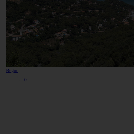
Begur
0
COSTA BRAVA (LA SELVA)
Blanes
Lloret de Mar
Tossa de Mar
Golf PGA Catalunya