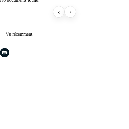
No documents found.
‹
›
Vu récemment
COSTA BRAVA (LA SELVA)
Blanes
Lloret de Mar
Tossa de Mar
Golf PGA Catalunya
COSTA BRAVA (BAIX EMPORDÀ)
Santa Cristina d'Aro