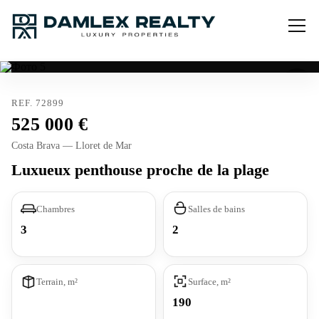
REF. 72899
525 000
Costa Brava — Lloret de Mar
Luxueux penthouse proche de la plage
Chambres
Salles de bains
3
2
Terrain, m²
Surface, m²
190