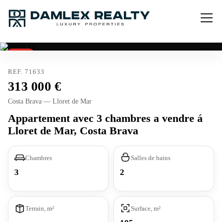
Vendu
REF. 71633
313 000
Costa Brava — Lloret de Mar
Appartement avec 3 chambres a vendre á
Lloret de Mar, Costa Brava
Chambres
Salles de bains
3
2
Terrain, m²
Surface, m²