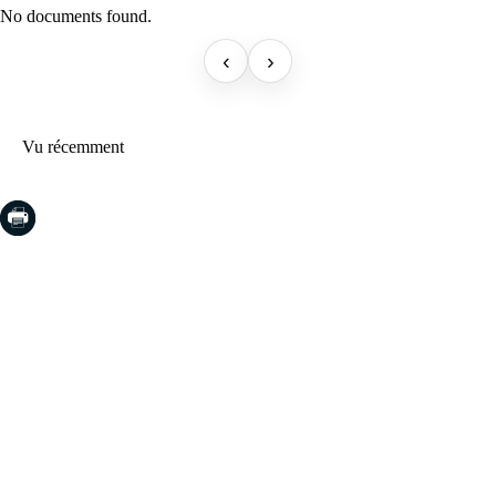
No documents found.
‹
›
Vu récemment
COSTA BRAVA (LA SELVA)
Blanes
Lloret de Mar
Tossa de Mar
Golf PGA Catalunya
COSTA BRAVA (BAIX EMPORDÀ)