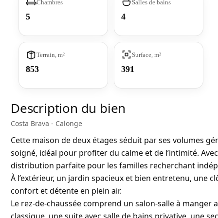
Chambres
Salles de bains
5
4
Terrain, m²
Surface, m²
853
391
Description du bien
Costa Brava - Calonge
Cette maison de deux étages séduit par ses volumes gén
soigné, idéal pour profiter du calme et de l’intimité. Avec
distribution parfaite pour les familles recherchant indé
À l’extérieur, un jardin spacieux et bien entretenu, une c
confort et détente en plein air.
Le rez-de-chaussée comprend un salon-salle à manger ave
classique, une suite avec salle de bains privative, une