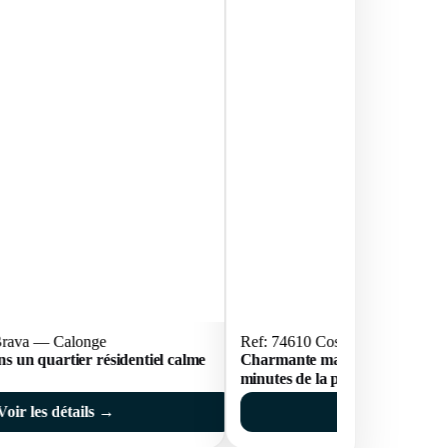
Brava — Calonge
Ref: 74610 Costa Brava — Cal
ns un quartier résidentiel calme
Charmante maison avec piscine
minutes de la plage
Voir les détails →
Voir les déta