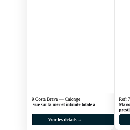
Ref: 75159 Costa Brava — Calonge
Ref: 
Villa avec vue sur la mer et intimité totale à
Maiso
Calonge
prest
Voir les détails →