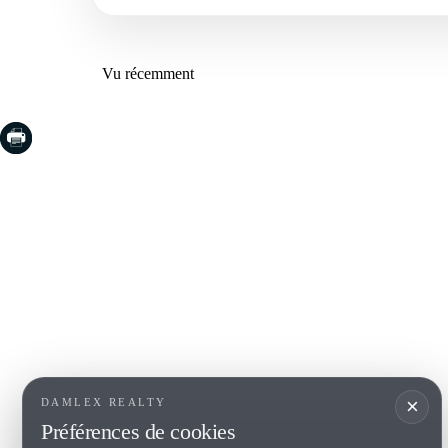
Vu récemment
COSTA BRAVA (LA SELVA)
COSTA
EMPO
Blanes
Santa Cr
Lloret de Mar
Sant Fel
Tossa de Mar
S'Agaro
Golf PGA Catalunya
Platja d
Calonge
Calella 
Begur
×
DAMLEX REALTY
Préférences de cookies