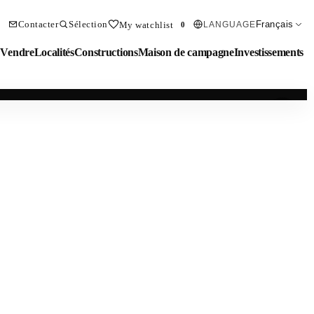
Contacter
Sélection
Français
My watchlist
LANGUAGE
0
Vendre
Localités
Constructions
Maison de campagne
Investissements