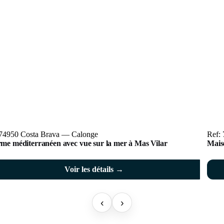
 74950 Costa Brava — Calonge
Ref:
me méditerranéen avec vue sur la mer à Mas Vilar
Mais
Voir les détails →
‹
›