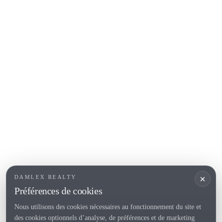
Calonge
Calella de Palafrugell
Begur
COSTA BRAVA (ALT EMPORDÀ)
L'Escala
Empuriabrava
Roses
SECTIONS POPULAIRES
Vendre
Localités
<
Constructions
/li>
Maison de campagne
×
DAMLEX REALTY
Investissements
Préférences de cookies
Nous utilisons des cookies nécessaires au fonctionnement du site et
des cookies optionnels d’analyse, de préférences et de marketing