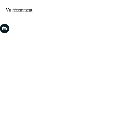
Vu récemment
COSTA BRAVA (LA SELVA)
Blanes
Lloret de Mar
Tossa de Mar
Golf PGA Catalunya
COSTA BRAVA (BAIX EMPORDÀ)
Santa Cristina d'Aro
Sant Feliu de Guíxols
S'Agaro
Platja d'Aro