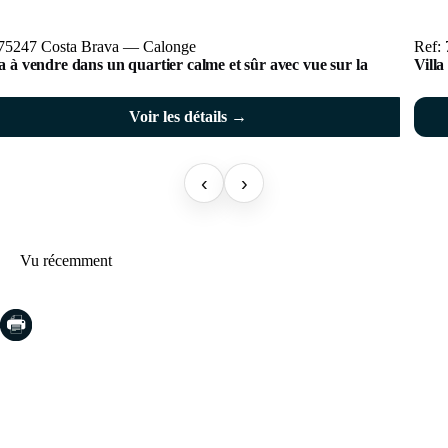
 75247 Costa Brava — Calonge
Ref:
 à vendre dans un quartier calme et sûr avec vue sur la
Villa
Voir les détails →
‹
›
Vu récemment
COSTA BRAVA (LA SELVA)
Blanes