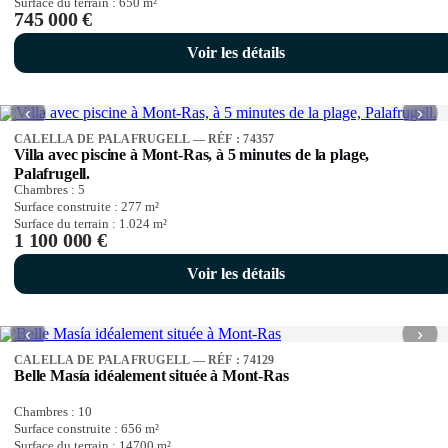
Surface du terrain :
650
m²
745 000 €
Voir les détails
‹
›
CALELLA DE PALAFRUGELL — RÉF : 74357
Villa avec piscine à Mont-Ras, à 5 minutes de la plage,
Palafrugell.
Chambres :
5
Surface construite :
277
m²
Surface du terrain :
1.024
m²
1 100 000 €
Voir les détails
‹
›
CALELLA DE PALAFRUGELL — RÉF : 74129
Belle Masía idéalement située à Mont-Ras
Chambres :
10
Surface construite :
656
m²
Surface du terrain :
14700
m²