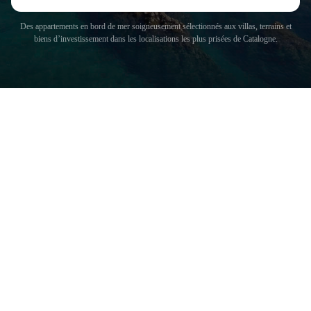
Des appartements en bord de mer soigneusement sélectionnés aux villas, terrains et
biens d’investissement dans les localisations les plus prisées de Catalogne.
COSTA BRAVA (LA SELVA)
Blanes
Lloret de Mar
Tossa de Mar
Golf PGA Catalunya
COSTA BRAVA (BAIX EMPORDÀ)
Santa Cristina d'Aro
Sant Feliu de Guíxols
S'Agaro
Platja d'Aro