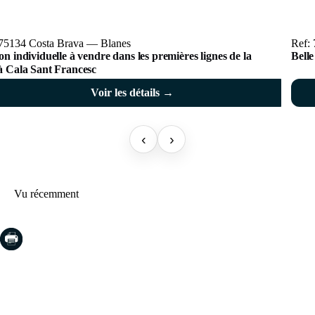
 75134 Costa Brava — Blanes
Ref:
n individuelle à vendre dans les premières lignes de la
Belle
à Cala Sant Francesc
Voir les détails →
‹
›
Vu récemment
COSTA BRAVA (LA SELVA)
Blanes