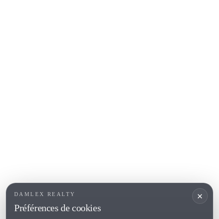
Santa Cristina d'Aro
Sant Feliu de Guíxols
S'Agaro
Platja d'Aro
Calonge
Calella de Palafrugell
Begur
COSTA BRAVA (ALT EMPORDÀ)
L'Escala
Empuriabrava
Roses
SECTIONS POPULAIRES
Vendre
×
DAMLEX REALTY
Localités
Préférences de cookies
<
Constructions