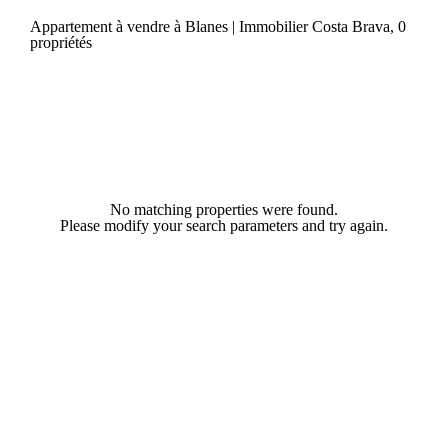
Appartement à vendre à Blanes | Immobilier Costa Brava, 0
propriétés
No matching properties were found.
Please modify your search parameters and try again.
COSTA BRAVA (LA SELVA)
Blanes
Lloret de Mar
Tossa de Mar
Golf PGA Catalunya
COSTA BRAVA (BAIX EMPORDÀ)