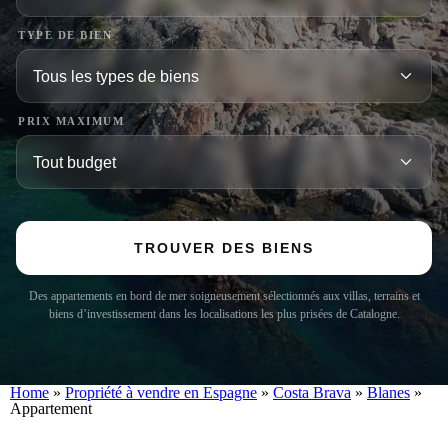
TYPE DE BIEN
PRIX MAXIMUM
TROUVER DES BIENS
Des appartements en bord de mer soigneusement sélectionnés aux villas, terrains et
biens d’investissement dans les localisations les plus prisées de Catalogne.
Home
»
Propriété à vendre en Espagne
»
Costa Brava
»
Blanes
»
Appartement