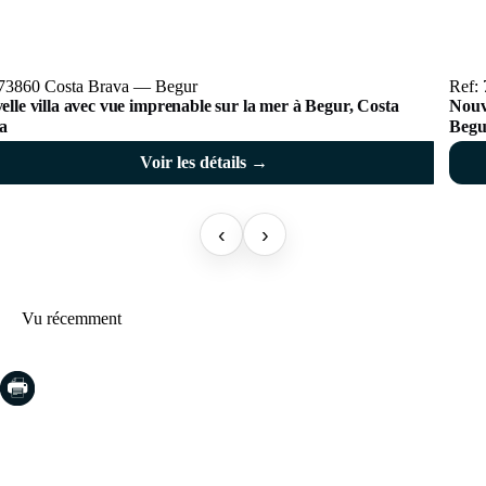
 73860 Costa Brava — Begur
Ref:
lle villa avec vue imprenable sur la mer à Begur, Costa
Nouve
a
Begu
Voir les détails →
‹
›
Vu récemment
COSTA BRAVA (LA SELVA)