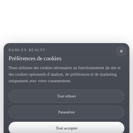
Roses
SECTIONS POPULAIRES
Vendre
Localités
<
Constructions
/li>
Maison de campagne
×
DAMLEX REALTY
Investissements
Préférences de cookies
Nous utilisons des cookies nécessaires au fonctionnement du site et
des cookies optionnels d’analyse, de préférences et de marketing
Tel. (+34) 935 434 367
uniquement avec votre consentement.
Copyright 2000-2026 © Damlex Realty
Tout refuser
Privacy Policy
Cookie preferences
Paramétrer
Tout accepter