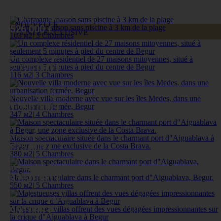
Begur, Ref: 74806
NOUVELLE
Charmante maison sans piscine à 3 km de la plage
526 000 €
VENTE EXCLUSIVE
163 м
2
|
3 Chambres
Begur, Ref: 74668
Un complexe résidentiel de 27 maisons mitoyennes, situé à
seulement 5 minutes à pied du centre de Begur
2 720 000 €
116 м
2
|
3 Chambres
Begur, Ref: 74632
Nouvelle villa moderne avec vue sur les îles Medes, dans une
urbanisation fermée, Begur
1 350 000 €
347 м
2
|
4 Chambres
Begur, Ref: 74636
Maison spectaculaire située dans le charmant port d"Aiguablava à
Begur, une zone exclusive de la Costa Brava.
875 000 €
380 м
2
|
5 Chambres
Begur, Ref: 74622
Maison spectaculaire dans le charmant port d"Aiguablava, Begur.
3 850 000 €
550 м
2
|
5 Chambres
Begur, Ref: 74540
Majestueuses villas offrent des vues dégagées impressionnantes sur
950 000 €
la crique d"Aiguablava à Begur