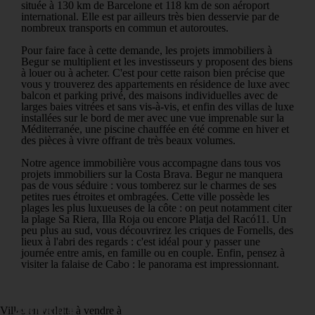
située à 130 km de Barcelone et 118 km de son aéroport
international. Elle est par ailleurs très bien desservie par de
nombreux transports en commun et autoroutes.
Pour faire face à cette demande, les projets immobiliers à
Begur se multiplient et les investisseurs y proposent des biens
à louer ou à acheter. C'est pour cette raison bien précise que
vous y trouverez des appartements en résidence de luxe avec
balcon et parking privé, des maisons individuelles avec de
larges baies vitrées et sans vis-à-vis, et enfin des villas de luxe
installées sur le bord de mer avec une vue imprenable sur la
Méditerranée, une piscine chauffée en été comme en hiver et
des pièces à vivre offrant de très beaux volumes.
Notre agence immobilière vous accompagne dans tous vos
projets immobiliers sur la Costa Brava. Begur ne manquera
pas de vous séduire : vous tomberez sur le charmes de ses
petites rues étroites et ombragées. Cette ville possède les
plages les plus luxueuses de la côte : on peut notamment citer
la plage Sa Riera, Illa Roja ou encore Platja del Racó11. Un
peu plus au sud, vous découvrirez les criques de Fornells, des
lieux à l'abri des regards : c'est idéal pour y passer une
journée entre amis, en famille ou en couple. Enfin, pensez à
visiter la falaise de Cabo : le panorama est impressionnant.
Begur, Ref: 75361
490 000 €
Villas en vedette à vendre à