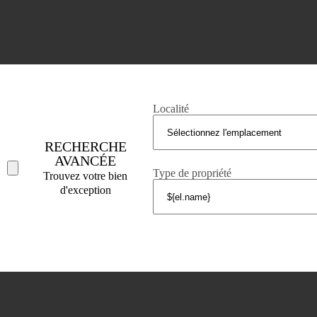
COSTA BRAVA (ALT EMPORDÀ)
L'Escala
Empuriabrava
Roses
SECTIONS POPULAIRES
Localité
Vendre
Localités
RECHERCHE
AVANCÉE
<
Constructions
Type de propriété
Trouvez votre bien
/li>
Maison de campagne
d'exception
Investissements
Tel. (+34) 935 434 367
Copyright 2000-2026 © Damlex Realty
Privacy Policy
Cookie preferences