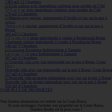
1383 м
2
|
12 Chambres
Begur, Ref: 74472
Belle maison avec magnifique extérieur pour profiter de l"été
640 000 €
170 м
2
|
5 Chambres
Begur, Ref: 74267
Maison avec piscine, appartement d"invités et vue sur la mer à
875 000 €
Begur.
Begur, Ref: 74214
360 м
2
|
5 Chambres
2 200 000 €
Charmante maison individuelle à vendre à Residencial Begur
248 м
2
|
5 Chambres
Begur, Ref: 73860
Luxueuse Résidence Indépendante à Tamariu
1 681 000 €
567 м
2
|
6 Chambres
Begur, Ref: 73864
1 688 000 €
Nouvelle villa avec vue imprenable sur la mer à Begur, Costa Brava
317 м
2
|
4 Chambres
Nouvelle villa au design minimaliste avec vue sur la mer à Begur
318 м
2
|
4 Chambres
VOIR PLUS DE PROPRIÉTÉS
Voir d'autres destinations en vedette sur la Costa Brava
Si vous envisagez d'acheter une propriété sur la Costa Brava,
Damlex Realty est là pour vous !