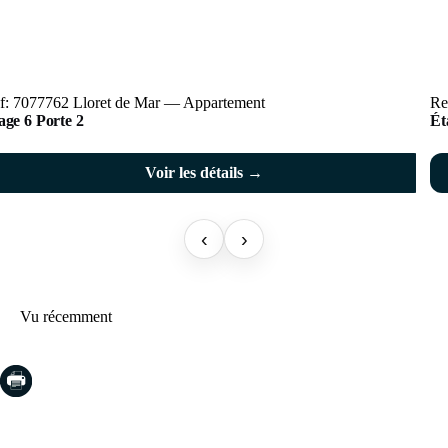
f: 7077762 Lloret de Mar — Appartement
Re
Étage 6 Porte 2
Voir les détails →
‹
›
Vu récemment
COSTA BRAVA (LA SELVA)