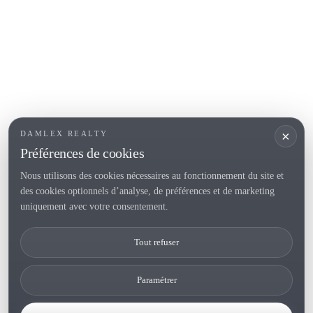
Empuriabrava
Roses
SECTIONS POPULAIRES
Vendre
Localités
<
Constructions
/li>
Maison de campagne
×
DAMLEX REALTY
Investissements
Préférences de cookies
Nous utilisons des cookies nécessaires au fonctionnement du site et
des cookies optionnels d’analyse, de préférences et de marketing
Tel. (+34) 935 434 367
uniquement avec votre consentement.
Copyright 2000-2026 © Damlex Realty
Tout refuser
Privacy Policy
Cookie preferences
Paramétrer