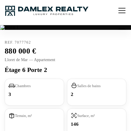
REF. 7077762
880 000
Lloret de Mar — Appartement
Étage 6 Porte 2
Chambres
Salles de bains
3
2
Terrain, m²
Surface, m²
146